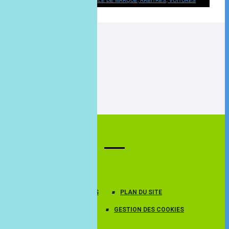
HORAIRES DES MATCHS, TABLE DE MARQUE, ARBITRES, VOITURES
RÉSEAUX SOCIAUX
PROTECTION DES DONNÉES
PLAN DU SITE
MENTIONS LÉGALES
GESTION DES COOKIES