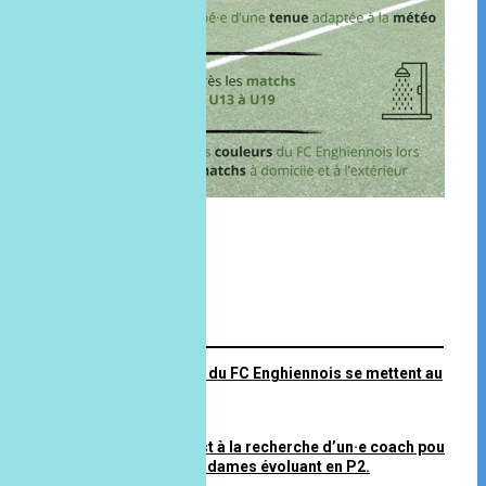
FIL INFO
Les équipes P1 et P2 du FC Enghiennois se mettent au
vert ! 🌿
25 juillet 2026 à 10H07
Le FC Enghiennois est à la recherche d’un·e coach pour
encadrer son équipe dames évoluant en P2.