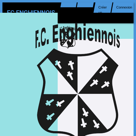
Créer
Connexion
FC ENGHIENNOIS
un
compte
MENU