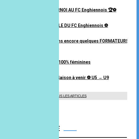
21 juin 2026 à 17H22
⚽️🏆 WEEK-END TOURNOI AU FC Enghiennois 🏆⚽️
02 juin 2026 à 14H03
⚽️ REJOINS LA FAMILLE DU FC Enghiennois ⚽️
14 mai 2026 à 14H23
🤞⚽️ Nous recherchons encore quelques FORMATEURS
🤞⚽️
14 mai 2026 à 14H22
Rejoins nos équipes 100% féminines
14 mai 2026 à 14H21
📣 Annonces Staff – Saison à venir ⚽ U5 → U9
12 mai 2026 à 11H23
TOUS LES ARTICLES
ANNIVERSAIRE