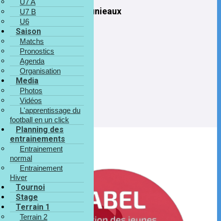
U7 A
JOHNNY Jeunieaux
U7 B
U6
Staff (P2D)
Saison
À NE PAS
Matchs
MANQUER
Quelques photos des matchs des U7-U8-U9- et U10
Pronostics
de samedi 31/01/26
Agenda
U13 Girls Enghiennois - Wasmes 29-09-24
U13 Girls Enghiennois - Havinnes 6-10-24
Organisation
Media
Photos
Vidéos
L'apprentissage du
football en un click
Planning des
entrainements
Entrainement
normal
Entrainement
Hiver
Tournoi
Stage
Terrain 1
Terrain 2