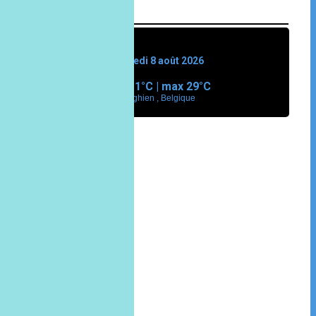
MÉTÉO
samedi 8 août 2026
min
11°
C | max
29°
C
Enghien , Belgique