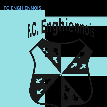
Menu
FC ENGHIENNOIS
ACCUEIL
LE CLUB
Qui sommes nous ?
Ecole des jeunes
Partenaires
Evènement +Bénévole
Délégué
Dérogation médical
Déclaration d'accident
Format de jeu
ARTICLES
EQUIPES
P1 Homme
P2 Homme
Rèserve
P2 Dame
U19
U17
U17 Girls
U16