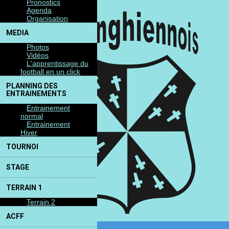
Pronostics
Agenda
Organisation
MEDIA
Photos
Vidéos
L'apprentissage du
football en un click
PLANNING DES
ENTRAINEMENTS
Entrainement
normal
Entrainement
Hiver
TOURNOI
STAGE
TERRAIN 1
Terrain 2
ACFF