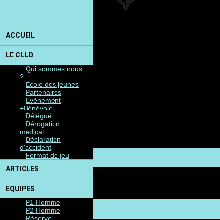
U15
U14
U13 A
U13 B
U13 Girls
ACCUEIL
U12 A
U12 B
LE CLUB
U11 A
U11 B
Qui sommes nous
U10 A
?
U10 B
Ecole des jeunes
U10 Girls
Partenaires
U9 A
Evènement
U9 B
+Bénévole
U8 A
Délégué
U8 B
Dérogation
U7 A
médical
U7 B
Déclaration
U6
d'accident
Format de jeu
SAISON
ARTICLES
Matchs
Pronostics
Agenda
EQUIPES
Organisation
P1 Homme
MEDIA
P2 Homme
Rèserve