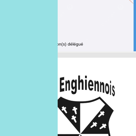
Fonction(s)
délégué
Décembre 2025
U9 B
U9-B
06
déc.
06/12