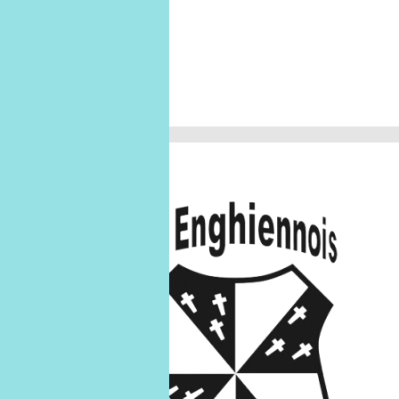
Janvier 2026
U9 B
U9-B
17
janv.
17/01