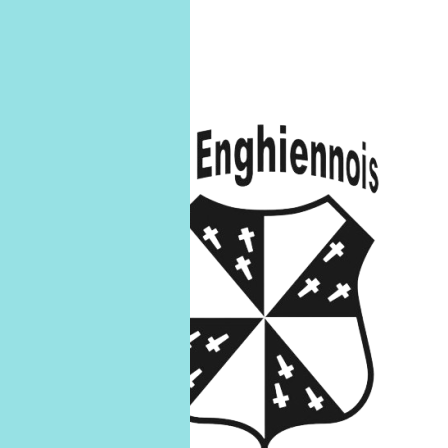
U9 B
U9-B
21
mars
21/03