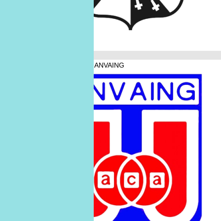
Février 2026
A.C. ANVAING
A.C. ANVAING
07
févr.
07/02