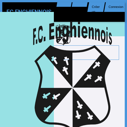
Créer
Connexion
FC ENGHIENNOIS
un
compte
MENU
dim. 16 août
11H00
U14
A.C. ANVAING
CHAMP. -