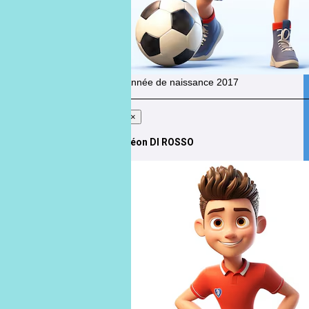
Année de naissance
2017
×
Léon DI ROSSO
Léon
DI