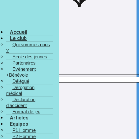
Accueil
Le club
Qui sommes nous
?
Ecole des jeunes
Partenaires
U9 B
Evènement
+Bénévole
2025-2026
Délégué
Dérogation
Saison 2026-2027
médical
Saison 2025-2026
Déclaration
d'accident
Format de jeu
Articles
Equipes
P1 Homme
P2 Homme