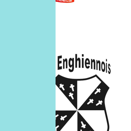
ATH
U9 B
U9-B
31
janv.
31/01