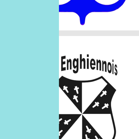
Mars 2026
U9 B
U9-B
07
mars
07/03