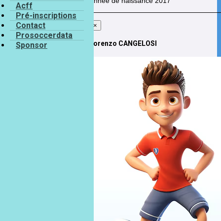
Année de naissance
2017
Acff
Pré-inscriptions
Contact
×
Prosoccerdata
Lorenzo CANGELOSI
Sponsor
Lorenzo
CANGELOSI