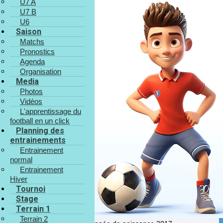
U7 A
U7 B
U6
Saison
Matchs
Pronostics
Agenda
Organisation
Media
Arthur
Photos
BROUHARGE
Vidéos
L'apprentissage du
football en un click
Planning des
entrainements
Entrainement
normal
Entrainement
Hiver
Tournoi
Stage
Terrain 1
Terrain 2