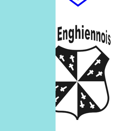
U9 B
U9-B
18
avril
18/04