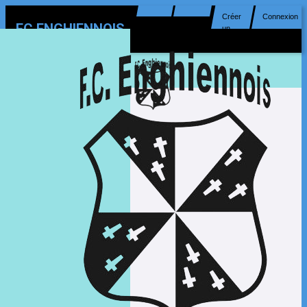
Créer
Connexion
FC ENGHIENNOIS
un
compte
MENU