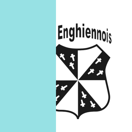
U13 B
U13-B
15
mars
15/03