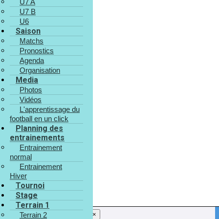
U7 A
U13 B
U13-B
U7 B
U6
Saison
Matchs
Pronostics
Agenda
Organisation
Media
Photos
30
Vidéos
août
L'apprentissage du
30/08
football en un click
Planning des
entrainements
Entrainement
normal
Entrainement
Hiver
Tournoi
Stage
Terrain 1
×
Terrain 2