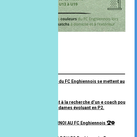
FIL INFO
Les équipes P1 et P2 du FC Enghiennois se mettent au
vert ! 🌿
25 juillet 2026 à 10H07
Le FC Enghiennois est à la recherche d’un·e coach pour
encadrer son équipe dames évoluant en P2.
21 juin 2026 à 17H22
⚽️🏆 WEEK-END TOURNOI AU FC Enghiennois 🏆⚽️
02 juin 2026 à 14H03