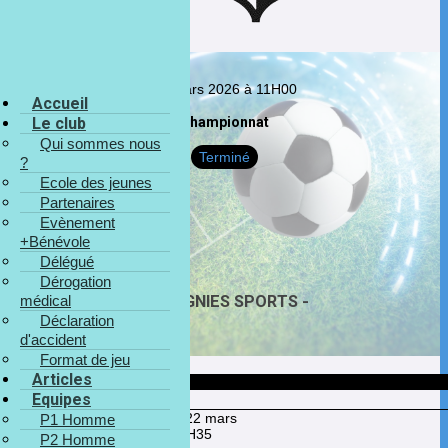
22 mars 2026 à 11H00
Accueil
Championnat
Le club
Qui sommes nous
Terminé
?
Ecole des jeunes
Partenaires
Evènement
+Bénévole
Délégué
Dérogation
médical
R. SOIGNIES SPORTS -
Déclaration
d'accident
Format de jeu
Articles
Date
Equipes
Jour du match
dimanche 22 mars
P1 Homme
Heure de rendez-vous
10H35
P2 Homme