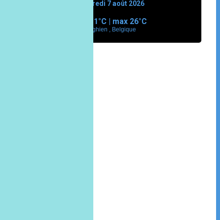
vendredi 7 août 2026
min
11°
C | max
26°
C
Enghien , Belgique