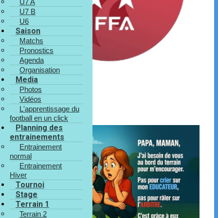
U7 A
U7 B
U6
Saison
Matchs
Pronostics
Agenda
Organisation
Media
Photos
Vidéos
L'apprentissage du
football en un click
Planning des
entrainements
Entrainement
normal
Entrainement
Hiver
Tournoi
Stage
Terrain 1
Terrain 2