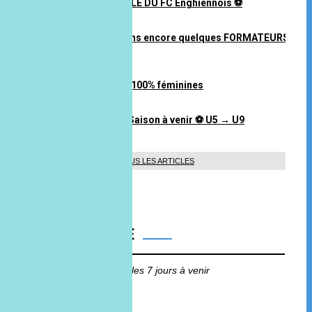
⚽️ REJOINS LA FAMILLE DU FC Enghiennois ⚽️
14 mai 2026 à 14H23
🤞⚽️ Nous recherchons encore quelques FORMATEURS
🤞⚽️
14 mai 2026 à 14H22
Rejoins nos équipes 100% féminines
14 mai 2026 à 14H21
📣 Annonces Staff – Saison à venir ⚽ U5 → U9
12 mai 2026 à 11H23
TOUS LES ARTICLES
ANNIVERSAIRE
Aucun anniversaire sur les 7 jours à venir