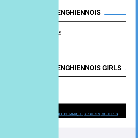
FACEBOOK FC ENGHIENNOIS
FC ENGHIENNOIS
FACEBOOK FC ENGHIENNOIS GIRLS
FC Enghiennois Girls
Convocation
HORAIRES DES MATCHS, TABLE DE MARQUE, ARBITRES, VOITURES