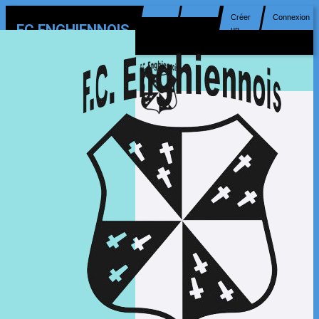
Créer
Connexion
FC ENGHIENNOIS
un
compte
MENU