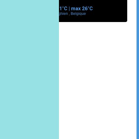
min
11°
C | max
26°
C
Enghien , Belgique