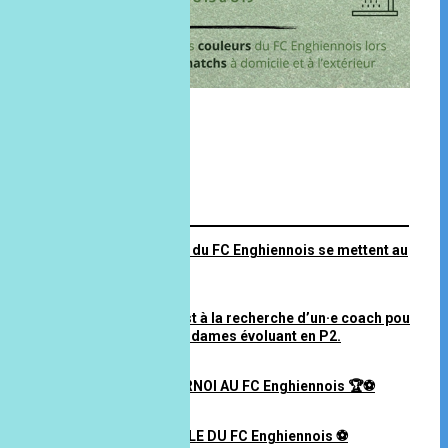
FIL INFO
Les équipes P1 et P2 du FC Enghiennois se mettent au
vert ! 🌿
25 juillet 2026 à 10H07
Le FC Enghiennois est à la recherche d’un·e coach pour
encadrer son équipe dames évoluant en P2.
21 juin 2026 à 17H22
⚽️🏆 WEEK-END TOURNOI AU FC Enghiennois 🏆⚽️
02 juin 2026 à 14H03
⚽️ REJOINS LA FAMILLE DU FC Enghiennois ⚽️