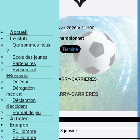
18 janvier 2026 à 11H00
Accueil
Championnat
Le club
Qui sommes nous
Terminé
?
Ecole des jeunes
Partenaires
Evènement
+Bénévole
Délégué
Dérogation
médical
- AC BARRY-CARRIERES
Déclaration
d'accident
Format de jeu
Articles
Date
Equipes
Jour du match
dimanche 18 janvier
P1 Homme
Heure du match
11H00
P2 Homme