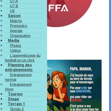
U7 A
U7 B
U6
Saison
Matchs
Pronostics
Agenda
Organisation
Media
Photos
Vidéos
L'apprentissage du
football en un click
Planning des
entrainements
Entrainement
normal
Entrainement
Hiver
Tournoi
Stage
Terrain 1
Terrain 2