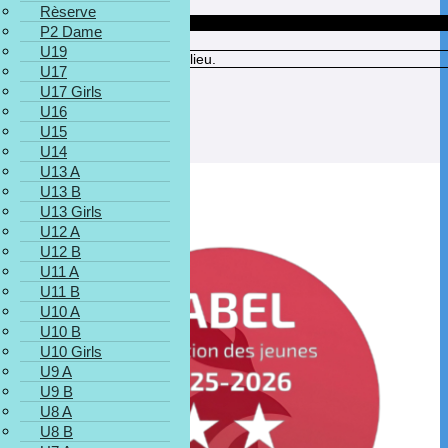
Rèserve
Lieu
P2 Dame
U19
Aucune information sur le lieu.
U17
U17 Girls
U16
U15
U14
U13 A
U13 B
U13 Girls
U12 A
U12 B
U11 A
U11 B
U10 A
U10 B
U10 Girls
U9 A
U9 B
U8 A
U8 B