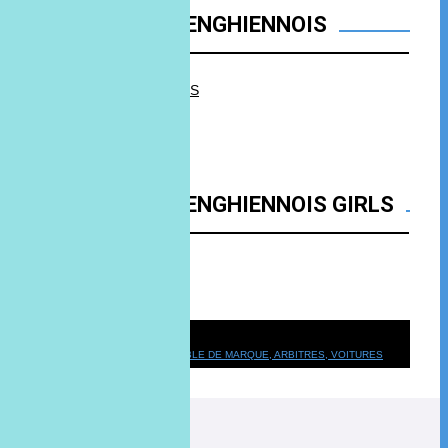
FACEBOOK FC ENGHIENNOIS
FC ENGHIENNOIS
FACEBOOK FC ENGHIENNOIS GIRLS
FC Enghiennois Girls
Convocation
HORAIRES DES MATCHS, TABLE DE MARQUE, ARBITRES, VOITURES