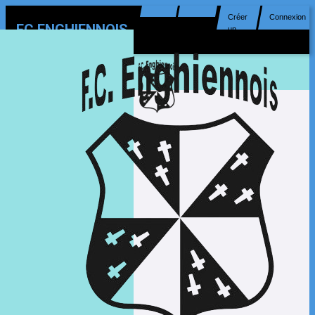
Créer
Connexion
FC ENGHIENNOIS
un
compte
MENU