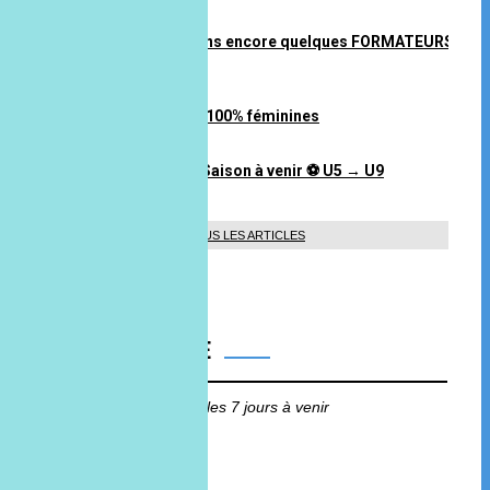
14 mai 2026 à 14H23
🤞⚽️ Nous recherchons encore quelques FORMATEURS
🤞⚽️
14 mai 2026 à 14H22
Rejoins nos équipes 100% féminines
14 mai 2026 à 14H21
📣 Annonces Staff – Saison à venir ⚽ U5 → U9
12 mai 2026 à 11H23
TOUS LES ARTICLES
ANNIVERSAIRE
Aucun anniversaire sur les 7 jours à venir